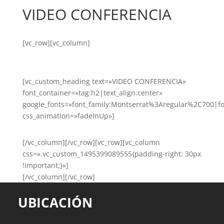
VIDEO CONFERENCIA
[vc_row][vc_column]
[vc_custom_heading text=»VIDEO CONFERENCIA»
font_container=»tag:h2|text_align:center»
google_fonts=»font_family:Montserrat%3Aregular%2C700|
css_animation=»fadeInUp»]
[/vc_column][/vc_row][vc_row][vc_column
css=».vc_custom_1495399089555{padding-right: 30px
!important;}»]
[/vc_column][/vc_row]
UBICACIÓN