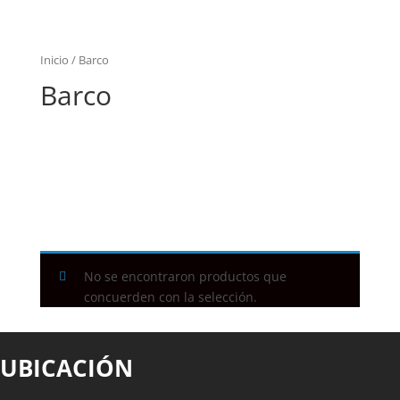
Inicio
/ Barco
Barco
No se encontraron productos que
concuerden con la selección.
UBICACIÓN