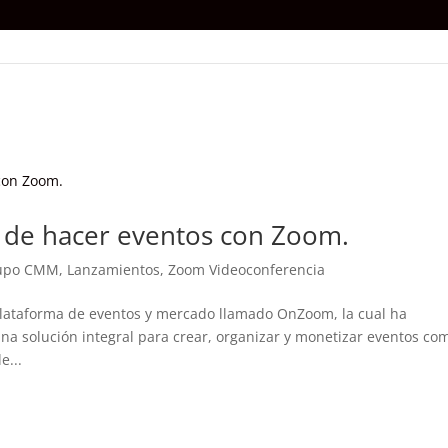
de hacer eventos con Zoom.
upo CMM
,
Lanzamientos
,
Zoom Videoconferencia
plataforma de eventos y mercado llamado OnZoom, la cual ha
a solución integral para crear, organizar y monetizar eventos co
e...