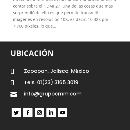
contar sobre el HDMI 2.1 Una de las cosas que más
sorprendió de ello es que permite transmitir
imágenes en resolución 10K, es decir, 10.328 por
7.760 píxeles, lo que...
UBICACIÓN
Zapopan, Jalisco, México

Tels. 01(33) 3165 3019

info@grupocmm.com
