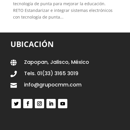
tecnología de punta para mejorar la educación.
RETO Estandarizar e integrar sistemas electrónicos
con tecnología de punta...
UBICACIÓN
Zapopan, Jalisco, México

Tels. 01(33) 3165 3019

info@grupocmm.com
