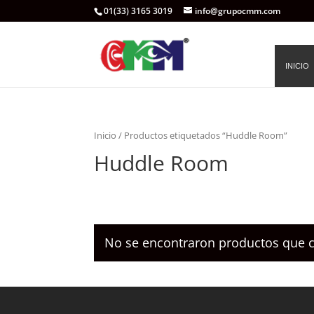
01(33) 3165 3019
info@grupocmm.com
INICIO
Inicio
/ Productos etiquetados “Huddle Room”
Huddle Room
No se encontraron productos que c