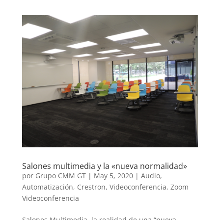
Salones multimedia y la «nueva normalidad»
por
Grupo CMM GT
|
May 5, 2020
|
Audio
,
Automatización
,
Crestron
,
Videoconferencia
,
Zoom
Videoconferencia
Salones Multimedia, la realidad de una “nueva